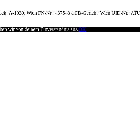
tock, A-1030, Wien FN-Nr.: 437548 d FB-Gericht: Wien UID-Nr.: AT
ehen wir von deinem Einverständnis aus.
OK