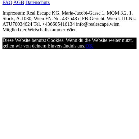
FAQ
AGB
Datenschutz
Impressum: Real Escape KG, Maria-Jacobi-Gasse 1, MQM 3.2, 1.
Stock, A-1030, Wien FN-Nr.: 437548 d FB-Gericht: Wien UID-Nr.:
ATU70034624 Tel. +436605416134 info@realescape.wien
Mitglied der Wirtschaftskammer Wien
Diese Website benutzt Cookies. Wenn du die Website weiter nutzt,
gehen wir von deinem Einverständnis aus.
OK